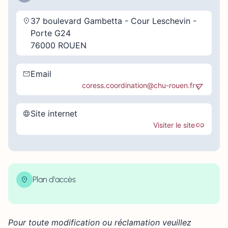
37 boulevard Gambetta - Cour Leschevin -
Porte G24
76000 ROUEN
Email
coress.coordination@chu-rouen.fr
Site internet
Visiter le site
Plan d'accès
| Map data ©
contributors
Leaflet
OpenStreetMap
×
+
37 Boulevard Gambetta, Rouen, France
Pour toute modification ou réclamation veuillez
−