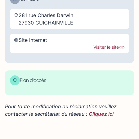
281 rue Charles Darwin
27930 GUICHAINVILLE
Site internet
Visiter le site
Plan d'accès
| Map data ©
contributors
Leaflet
OpenStreetMap
×
+
281 Rue Charles Darwin, Guichainville, France
Pour toute modification ou réclamation veuillez
−
contacter le secrétariat du réseau :
Cliquez ici