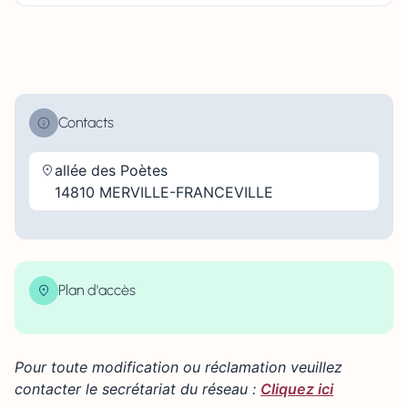
Contacts
allée des Poètes
14810 MERVILLE-FRANCEVILLE
Plan d'accès
| Map data ©
contributors
Leaflet
OpenStreetMap
×
+
Allée des Poètes, Merville-Franceville-Plage, France
Pour toute modification ou réclamation veuillez
−
contacter le secrétariat du réseau :
Cliquez ici