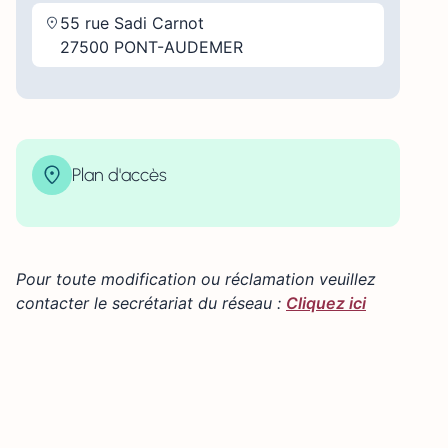
55 rue Sadi Carnot
27500 PONT-AUDEMER
Plan d'accès
| Map data ©
contributors
Leaflet
OpenStreetMap
×
+
55 Rue Sadi Carnot, Pont-Audemer, France
−
Pour toute modification ou réclamation veuillez
contacter le secrétariat du réseau :
Cliquez ici