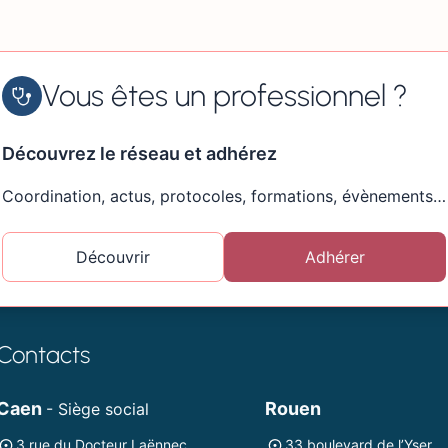
Vous êtes un professionnel ?
Découvrez le réseau et adhérez
Coordination, actus, protocoles, formations, évènements…
Découvrir
Adhérer
Contacts
Caen
Rouen
- Siège social
3 rue du Docteur Laënnec
33 boulevard de l’Yser