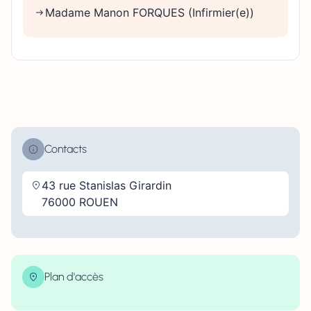
Madame Manon FORQUES (Infirmier(e))
Contacts
43 rue Stanislas Girardin
76000 ROUEN
Plan d'accès
| Map data ©
contributors
Leaflet
OpenStreetMap
×