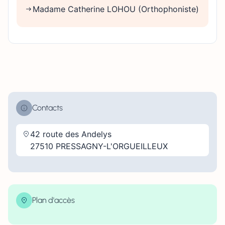
Madame Catherine LOHOU (Orthophoniste)
Contacts
42 route des Andelys
27510 PRESSAGNY-L'ORGUEILLEUX
Plan d'accès
| Map data ©
contributors
Leaflet
OpenStreetMap
×