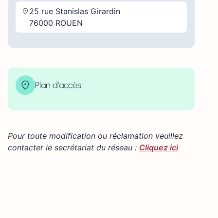
25 rue Stanislas Girardin
76000 ROUEN
Plan d'accès
| Map data ©
contributors
Leaflet
OpenStreetMap
×
+
25 Rue Stanislas Girardin, Rouen, France
−
Pour toute modification ou réclamation veuillez
contacter le secrétariat du réseau :
Cliquez ici