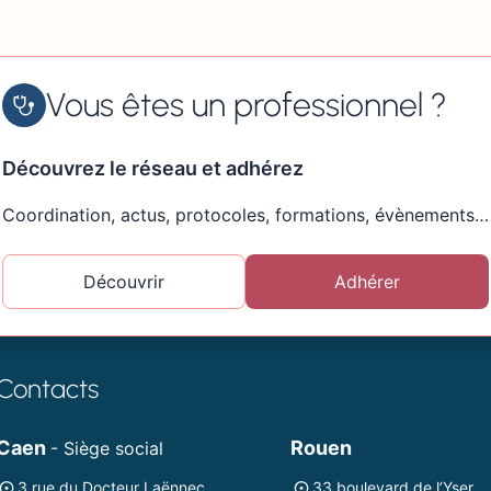
Vous êtes un professionnel ?
Découvrez le réseau et adhérez
Coordination, actus, protocoles, formations, évènements…
Découvrir
Adhérer
Contacts
Caen
Rouen
- Siège social
3 rue du Docteur Laënnec
33 boulevard de l’Yser