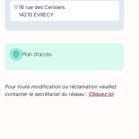
18 rue des Cerisiers
14210 ÉVRECY
Plan d'accès
| Map data ©
contributors
Leaflet
OpenStreetMap
×
+
18 Rue des Cerisiers, 14210 Évrecy, France
−
Pour toute modification ou réclamation veuillez
contacter le secrétariat du réseau :
Cliquez ici