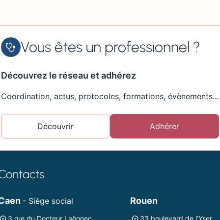
Vous êtes un professionnel ?
Découvrez le réseau et adhérez
Coordination, actus, protocoles, formations, évènements…
Découvrir
Adhérer
Contacts
Caen
Rouen
- Siège social
3 rue du Docteur Laënnec
33 boulevard de l’Yser