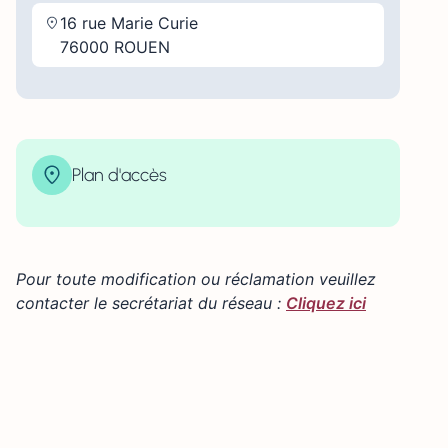
16 rue Marie Curie
76000 ROUEN
Plan d'accès
| Map data ©
contributors
Leaflet
OpenStreetMap
×
+
16 Rue Marie Curie, 76000 Rouen, France
−
Pour toute modification ou réclamation veuillez
contacter le secrétariat du réseau :
Cliquez ici