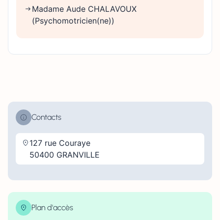
Madame Aude CHALAVOUX
(Psychomotricien(ne))
Contacts
127 rue Couraye
50400 GRANVILLE
Plan d'accès
| Map data ©
contributors
Leaflet
OpenStreetMap