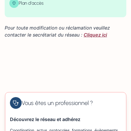
Plan d'accès
| Map data ©
contributors
Leaflet
OpenStreetMap
×
+
8 Allée de la Bichotte, 14220 Saint-Laurent-de-Condel,
France
Pour toute modification ou réclamation veuillez
−
contacter le secrétariat du réseau :
Cliquez ici
Vous êtes un professionnel ?
Découvrez le réseau et adhérez
Coordination, actus, protocoles, formations, évènements…