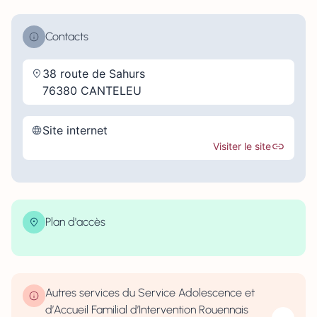
Contacts
38 route de Sahurs
76380 CANTELEU
Site internet
Visiter le site
Plan d'accès
| Map data ©
contributors
Leaflet
OpenStreetMap
×
+
38 Rue De Sahurs, Canteleu, France
−
Autres services du Service Adolescence et
d’Accueil Familial d’Intervention Rouennais