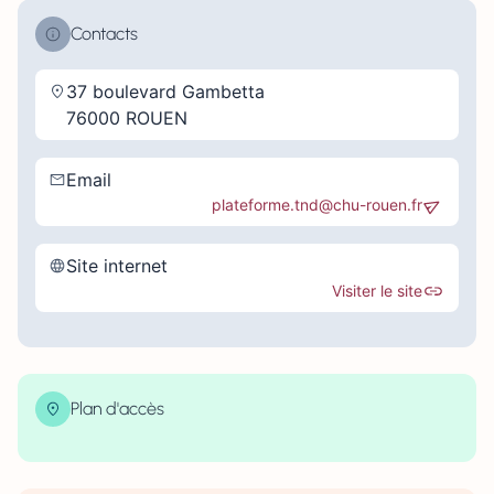
Contacts
37 boulevard Gambetta
76000 ROUEN
Email
plateforme.tnd@chu-rouen.fr
Site internet
Visiter le site
Plan d'accès
| Map data ©
contributors
Leaflet
OpenStreetMap
×
+
37 Boulevard Gambetta, Rouen, France