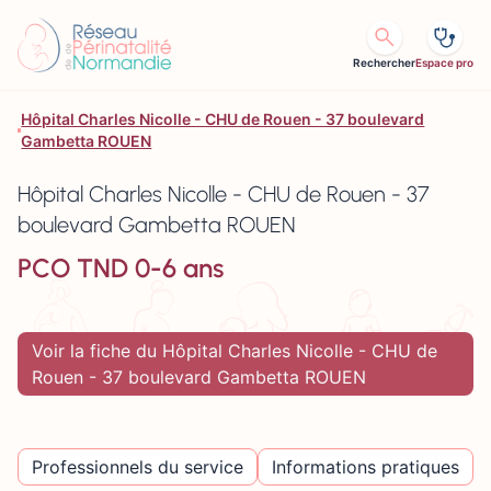
Aller au contenu
Rechercher
Espace pro
Hôpital Charles Nicolle - CHU de Rouen - 37 boulevard
Gambetta ROUEN
Hôpital Charles Nicolle - CHU de Rouen - 37
boulevard Gambetta ROUEN
PCO TND 0-6 ans
Voir la fiche du Hôpital Charles Nicolle - CHU de
Rouen - 37 boulevard Gambetta ROUEN
Professionnels du service
Informations pratiques