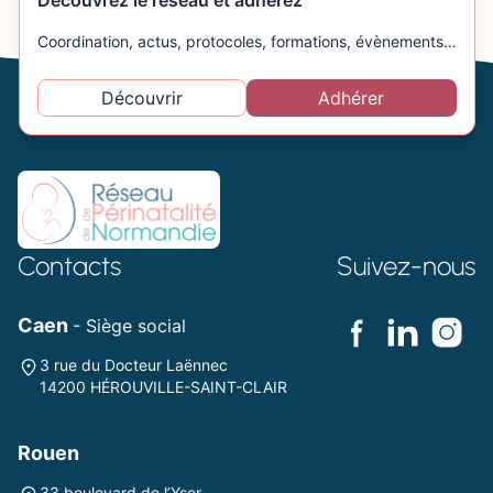
Découvrez le réseau et adhérez
Coordination, actus, protocoles, formations, évènements…
Découvrir
Adhérer
Contacts
Suivez-nous
Caen
- Siège social
3 rue du Docteur Laënnec
14200 HÉROUVILLE-SAINT-CLAIR
Rouen
33 boulevard de l’Yser