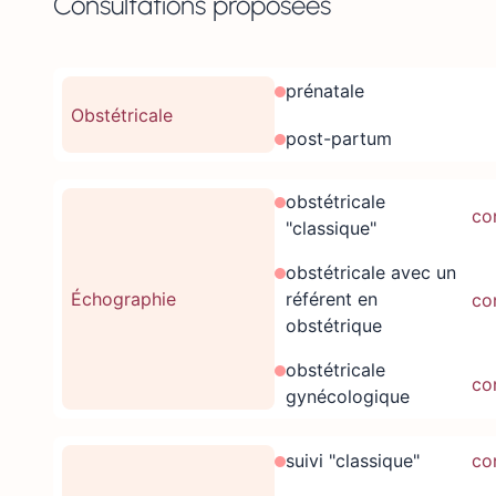
Consultations proposées
prénatale
Obstétricale
post-partum
obstétricale
co
"classique"
obstétricale avec un
Échographie
référent en
co
obstétrique
obstétricale
co
gynécologique
suivi "classique"
co