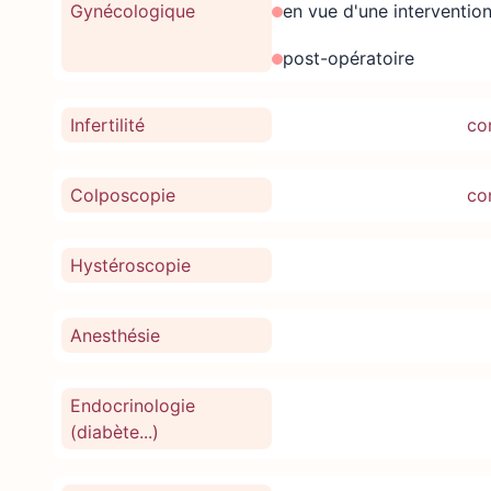
Gynécologique
en vue d'une interventio
post-opératoire
Infertilité
co
Colposcopie
co
Hystéroscopie
Anesthésie
Endocrinologie
(diabète...)