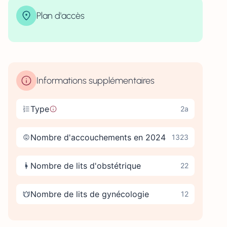
Plan d'accès
| Map data ©
contributors
Leaflet
OpenStreetMap
×
+
20 avenue Capitaine Georges Guynemer 14052 CAEN
−
Informations supplémentaires
Type
2a
Nombre d'accouchements en 2024
1323
Nombre de lits d'obstétrique
22
Nombre de lits de gynécologie
12