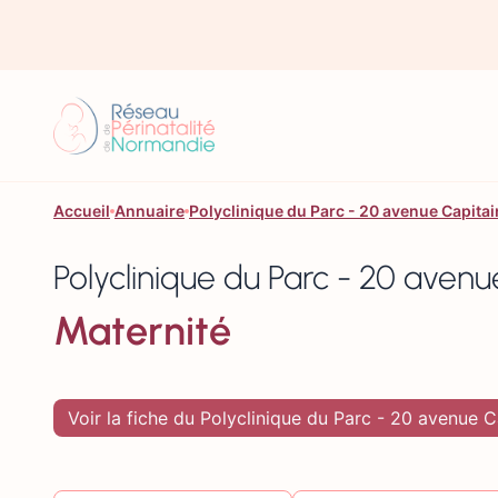
Aller au contenu
Accueil
Annuaire
Polyclinique du Parc - 20 avenue Capi
Polyclinique du Parc - 20 av
Maternité
Voir la fiche du Polyclinique du Parc - 20 avenu