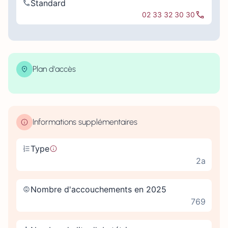
Standard
02 33 32 30 30
Plan d'accès
| Map data ©
contributors
Leaflet
OpenStreetMap
×
+
25 rue de Fresnay 61014 ALENÇON
−
Informations supplémentaires
Type
2a
Nombre d'accouchements en 2025
769