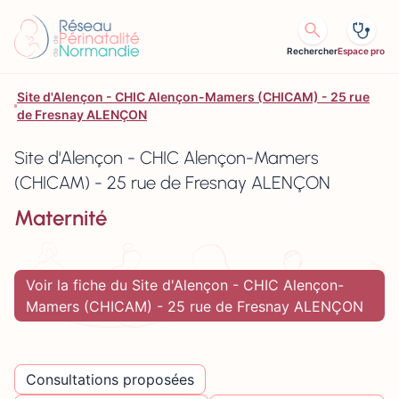
Aller au contenu
Rechercher
Espace pro
Site d'Alençon - CHIC Alençon-Mamers (CHICAM) - 25 rue
de Fresnay ALENÇON
Site d'Alençon - CHIC Alençon-Mamers
(CHICAM) - 25 rue de Fresnay ALENÇON
Maternité
Voir la fiche du Site d'Alençon - CHIC Alençon-
Mamers (CHICAM) - 25 rue de Fresnay ALENÇON
Consultations proposées