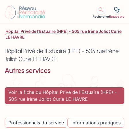
Aller au contenu
Rechercher
Espace pro
Hôpital Privé de l'Estuaire (HPE) - 505 rue Irène Joliot Curie
LE HAVRE
Hôpital Privé de l'Estuaire (HPE) - 505 rue Irène
Joliot Curie LE HAVRE
Autres services
Voir la fiche du Hôpital Privé de l'Estuaire (HPE) -
505 rue Irène Joliot Curie LE HAVRE
Professionnels du service
Informations pratiques