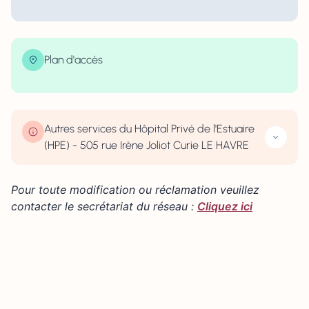
Plan d'accès
| Map data ©
contributors
Leaflet
OpenStreetMap
×
+
505 rue Irène Joliot Curie 76600 LE HAVRE
−
Autres services du Hôpital Privé de l'Estuaire
(HPE) - 505 rue Irène Joliot Curie LE HAVRE
Pour toute modification ou réclamation veuillez
contacter le secrétariat du réseau :
Cliquez ici