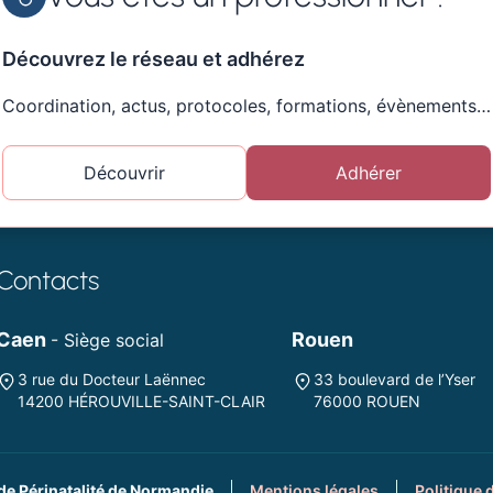
Découvrez le réseau et adhérez
Coordination, actus, protocoles, formations, évènements…
Découvrir
Adhérer
Contacts
Caen
Rouen
- Siège social
3 rue du Docteur Laënnec
33 boulevard de l’Yser
14200 HÉROUVILLE-SAINT-CLAIR
76000 ROUEN
de Périnatalité de Normandie
Mentions légales
Politique 