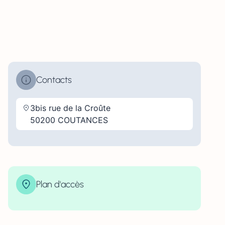
Contacts
3bis rue de la Croûte
50200 COUTANCES
Plan d'accès
| Map data ©
contributors
Leaflet
OpenStreetMap
×
+
3bis rue de la Croûte 50200 COUTANCES