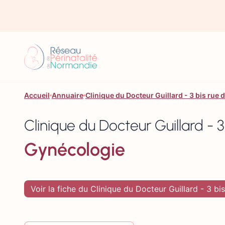
Aller au contenu
Accueil
Annuaire
Clinique du Docteur Guillard - 3 bis ru
Clinique du Docteur Guillard -
Gynécologie
Voir la fiche du Clinique du Docteur Guillard - 3