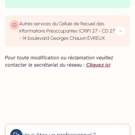
| Map data ©
contributors
Leaflet
OpenStreetMap
×
+
14 Boulevard Georges Chauvin, Évreux, France
−
Autres services du Cellule de Recueil des
Informations Préoccupantes (CRIP) 27 - CD 27
- 14 boulevard Georges Chauvin ÉVREUX
Pour toute modification ou réclamation veuillez
contacter le secrétariat du réseau :
Cliquez ici