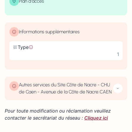
Plan d'accès
| Map data ©
contributors
Leaflet
OpenStreetMap
×
+
CHU de Caen, Avenue de la Côte de Nacre, Caen,
France
−
Informations supplémentaires
Type
1
Autres services du Site Côte de Nacre - CHU
de Caen - Avenue de la Côte de Nacre CAEN
Pour toute modification ou réclamation veuillez
contacter le secrétariat du réseau :
Cliquez ici