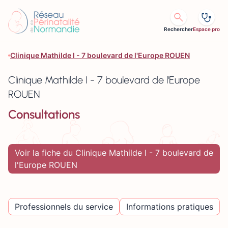
Aller au contenu
Rechercher
Espace pro
Clinique Mathilde I - 7 boulevard de l'Europe ROUEN
Clinique Mathilde I - 7 boulevard de l'Europe
ROUEN
Consultations
Voir la fiche du Clinique Mathilde I - 7 boulevard de
l'Europe ROUEN
Professionnels du service
Informations pratiques