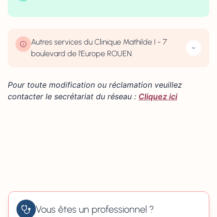
| Map data ©
contributors
Leaflet
OpenStreetMap
×
+
7 boulevard de l'Europe 76100 ROUEN
−
Autres services du Clinique Mathilde I - 7
boulevard de l'Europe ROUEN
Pour toute modification ou réclamation veuillez
contacter le secrétariat du réseau :
Cliquez ici
Vous êtes un professionnel ?