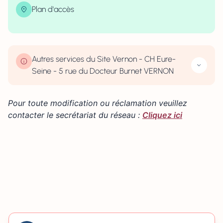
Plan d'accès
| Map data ©
contributors
Leaflet
OpenStreetMap
×
+
5 rue du Docteur Burnet 27200 VERNON
−
Autres services du Site Vernon - CH Eure-
Seine - 5 rue du Docteur Burnet VERNON
Pour toute modification ou réclamation veuillez
contacter le secrétariat du réseau :
Cliquez ici