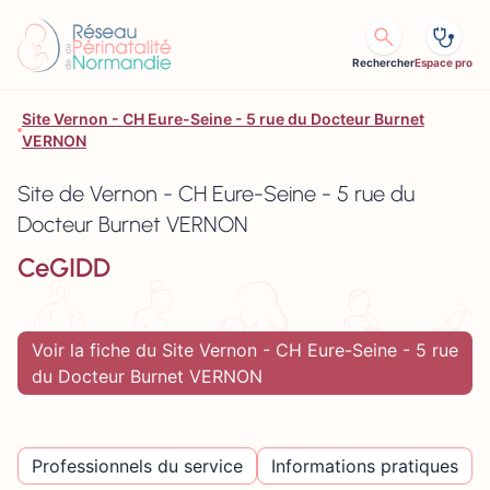
Aller au contenu
Rechercher
Espace pro
Site Vernon - CH Eure-Seine - 5 rue du Docteur Burnet
VERNON
Site de Vernon - CH Eure-Seine - 5 rue du
Docteur Burnet VERNON
CeGIDD
Voir la fiche du Site Vernon - CH Eure-Seine - 5 rue
du Docteur Burnet VERNON
Professionnels du service
Informations pratiques