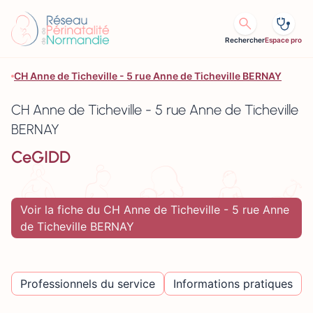
Aller au contenu
Rechercher
Espace pro
CH Anne de Ticheville - 5 rue Anne de Ticheville BERNAY
CH Anne de Ticheville - 5 rue Anne de Ticheville
BERNAY
CeGIDD
Voir la fiche du CH Anne de Ticheville - 5 rue Anne
de Ticheville BERNAY
Professionnels du service
Informations pratiques