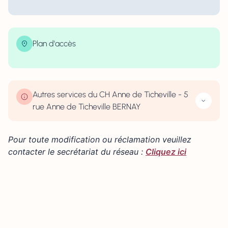
Plan d'accès
| Map data ©
contributors
Leaflet
OpenStreetMap
×
+
5 rue Anne de Ticheville 27300 BERNAY
−
Autres services du CH Anne de Ticheville - 5
rue Anne de Ticheville BERNAY
Pour toute modification ou réclamation veuillez
contacter le secrétariat du réseau :
Cliquez ici