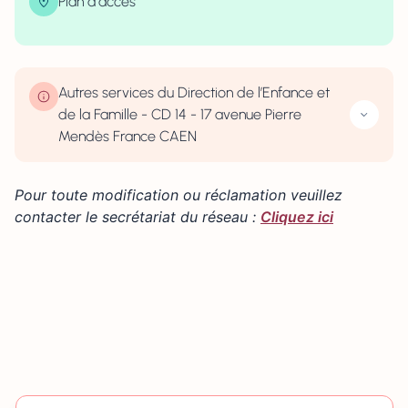
Plan d'accès
| Map data ©
contributors
Leaflet
OpenStreetMap
×
+
17 Avenue Pierre Mendes France, Caen, France
−
Autres services du Direction de l’Enfance et
de la Famille - CD 14 - 17 avenue Pierre
Mendès France CAEN
Pour toute modification ou réclamation veuillez
contacter le secrétariat du réseau :
Cliquez ici