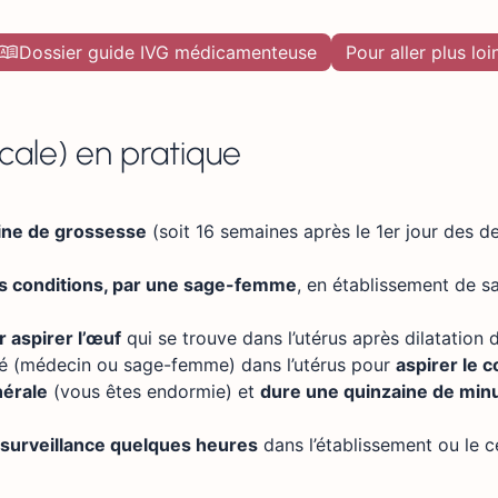
Dossier guide IVG médicamenteuse
Pour aller plus loi
icale) en pratique
aine de grossesse
(soit 16 semaines après le 1er jour des de
es conditions, par une sage-femme
, en établissement de s
 aspirer l’œuf
qui se trouve dans l’utérus après dilatation 
nté (médecin ou sage-femme) dans l’utérus pour
aspirer le 
nérale
(vous êtes endormie) et
dure une quinzaine de min
 surveillance quelques heures
dans l’établissement ou le c