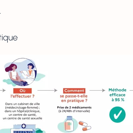
.
tique