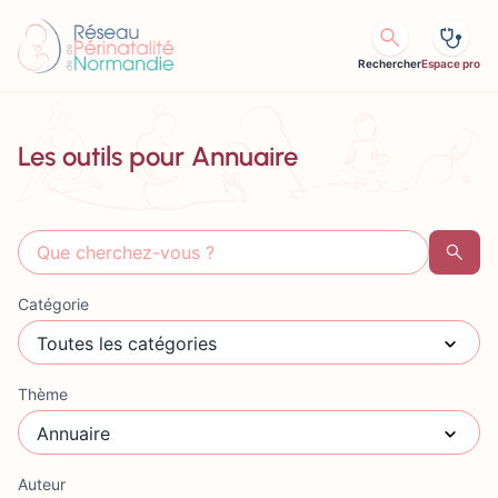
Aller au contenu
Vos
favoris
Rechercher
Espace pro
Vous
n'avez
Les outils pour Annuaire
aucun
favori
sélectionné
Reche
Catégorie
Thème
Auteur