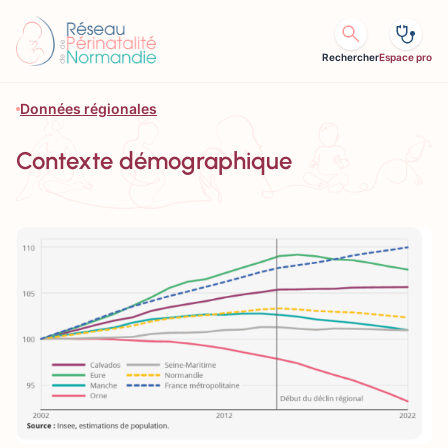
Aller au contenu
Rechercher
Espace pro
Données régionales
Contexte démographique