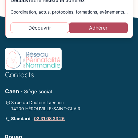
Découvrez le réseau et adhérez
Coordination, actus, protocoles, formations, évènements…
Découvrir
Adhérer
Contacts
Caen
- Siège social
3 rue du Docteur Laënnec
14200 HÉROUVILLE-SAINT-CLAIR
Standard :
02 31 08 33 26
Rouen