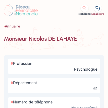
Aller au contenu
Rechercher
Espace pro
Annuaire
Monsieur Nicolas DE LAHAYE
Profession
Psychologue
Département
61
Numéro de téléphone
Non renseigné