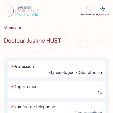
Aller au contenu
Rechercher
Espace pro
Annuaire
Docteur Justine HUET
Profession
Gynécologue - Obstétricien
Département
14
Numéro de téléphone
Non renseigné