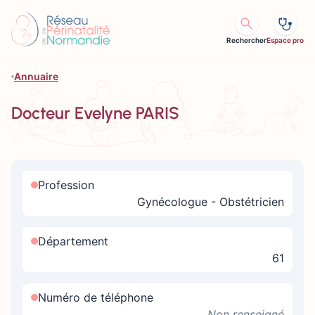
Aller au contenu
Rechercher
Espace pro
Annuaire
Docteur Evelyne PARIS
Profession
Gynécologue - Obstétricien
Département
61
Numéro de téléphone
Non renseigné