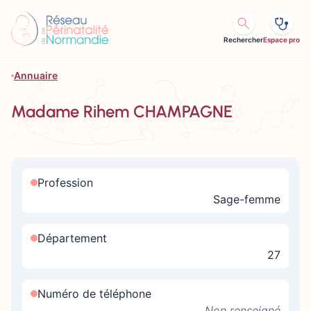
Aller au contenu
Rechercher
Espace pro
Annuaire
Madame Rihem CHAMPAGNE
Profession
Sage-femme
Département
27
Numéro de téléphone
Non renseigné