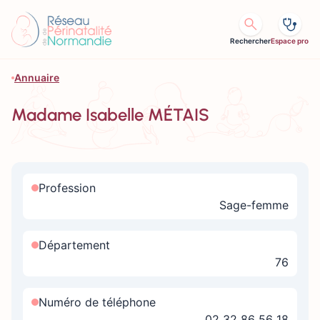
Aller au contenu
Rechercher
Espace pro
Annuaire
Madame Isabelle MÉTAIS
Profession
Sage-femme
Département
76
Numéro de téléphone
02 32 86 56 18