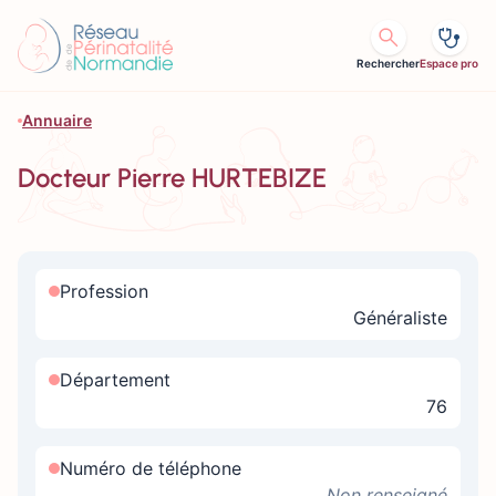
Aller au contenu
Rechercher
Espace pro
Annuaire
Docteur Pierre HURTEBIZE
Profession
Généraliste
Département
76
Numéro de téléphone
Non renseigné