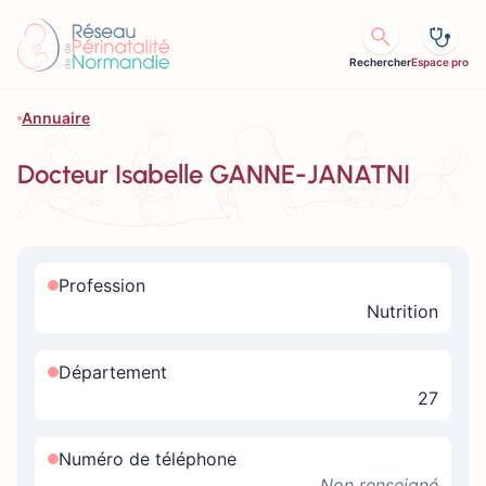
Aller au contenu
Rechercher
Espace pro
Annuaire
Docteur Isabelle GANNE-JANATNI
Profession
Nutrition
Département
27
Numéro de téléphone
Non renseigné