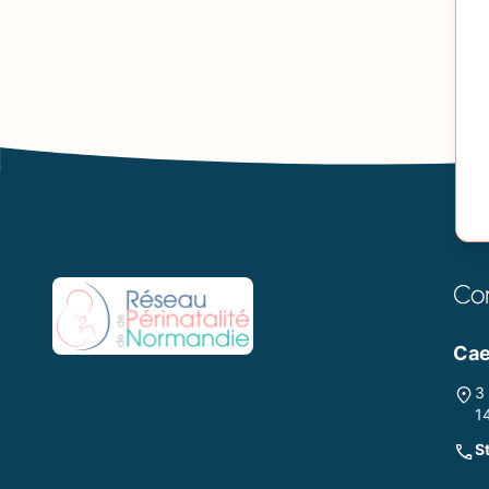
Co
Ca
3
1
S