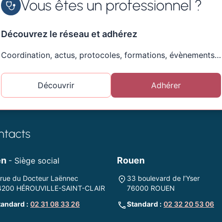
Vous êtes un professionnel ?
Découvrez le réseau et adhérez
Coordination, actus, protocoles, formations, évènements…
Découvrir
Adhérer
ntacts
en
Rouen
- Siège social
 rue du Docteur Laënnec
33 boulevard de l’Yser
4200 HÉROUVILLE-SAINT-CLAIR
76000 ROUEN
tandard :
02 31 08 33 26
Standard :
02 32 20 53 06