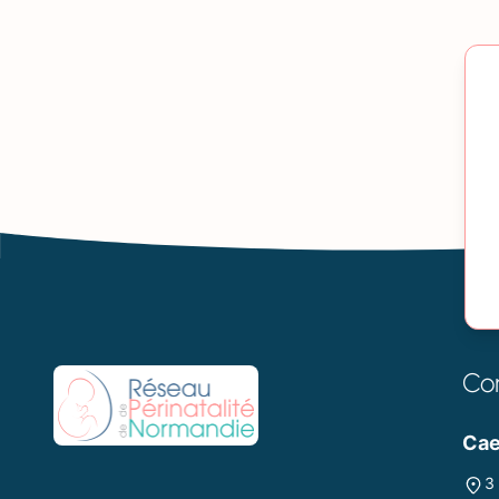
Co
Ca
3