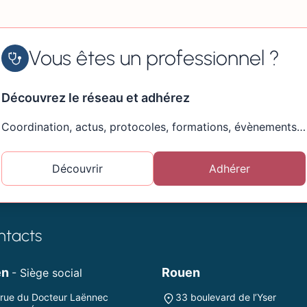
Vous êtes un professionnel ?
Découvrez le réseau et adhérez
Coordination, actus, protocoles, formations, évènements…
Découvrir
Adhérer
ntacts
en
Rouen
- Siège social
 rue du Docteur Laënnec
33 boulevard de l’Yser