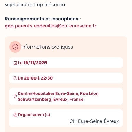
sujet encore trop méconnu.
Renseignements et inscriptions
:
gdp.parents.endeuilles@ch-eureseine.fr
Informations pratiques
Le
19/11/2025
De
20:00
à
22:30
Centre Hospitalier Eure-Seine, Rue Léon
Schwartzenberg, Évreux, France
Organisateur(s)
CH Eure-Seine Évreux