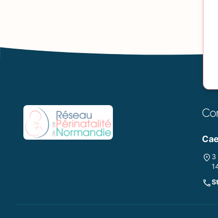
Co
Ca
3
1
S